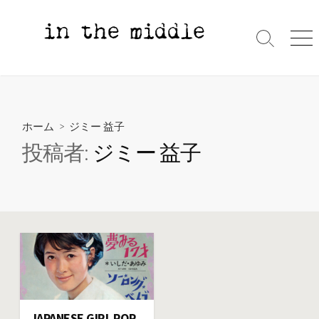
コ
ン
テ
検
メ
索
ニ
ン
切
ュ
ツ
り
ー
へ
替
え
ス
ホーム
> ジミー 益子
キ
投稿者:
ジミー 益子
ッ
プ
JAPANESE GIRL POP