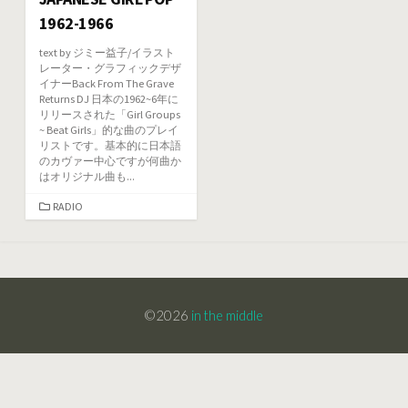
1962-1966
text by ジミー益子/イラスト
レーター・グラフィックデザ
イナーBack From The Grave
Returns DJ 日本の1962~6年に
リリースされた「Girl Groups
~ Beat Girls」的な曲のプレイ
リストです。基本的に日本語
のカヴァー中心ですが何曲か
はオリジナル曲も...
カ
RADIO
テ
ゴ
リ
ー
©2026
in the middle