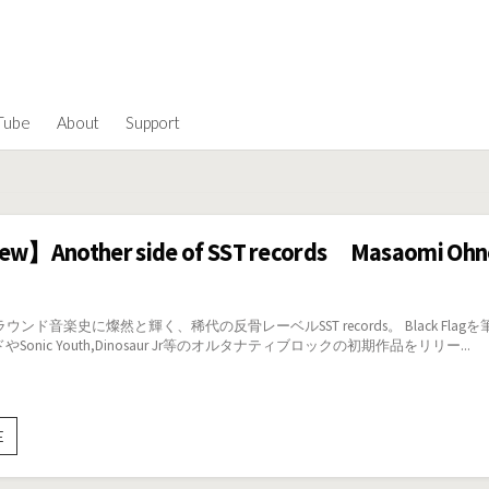
Tube
About
Support
ew】Another side of SST records Masaomi Ohn
ド音楽史に燦然と輝く、稀代の反骨レーベルSST records。 Black Flagを筆頭に、Minu
onic Youth,Dinosaur Jr等のオルタナティブロックの初期作品をリリー...
【Interview】
E
Another
side