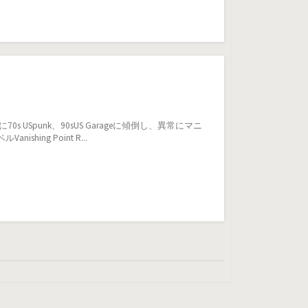
 USpunk、90sUS Garageに傾倒し、異常にマニ
ing Point R...