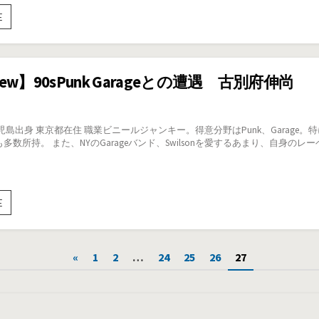
【Interview】
E
Soloist
Anti
Pop
Totalization
view】90sPunk Garageとの遭遇 古別府伸尚
ル
ー
ツ
と
島出身 東京都在住 職業ビニールジャンキー。得意分野はPunk、Garage。特に70s
し
所持。 また、NYのGarageバンド、Swilsonを愛するあまり、自身のレーベルVanish
て
の
イ
ン
【Interview】
E
ダ
90sPunk
ス
Garage
ト
と
リ
の
«
1
2
…
24
25
26
27
ア
遭
ル/
遇
活
古
動
別
履