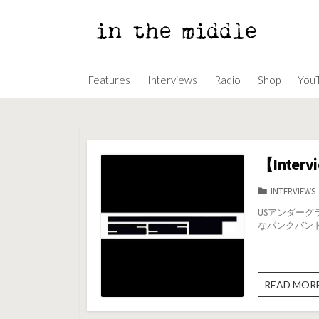
コ
ン
テ
ン
Features
Interviews
Radio
Shop
You
ツ
へ
ス
キ
ッ
【Intervi
プ
カ
INTERVIEWS
テ
USアンダーグラウン
ゴ
なパンクバンドやS
リ
ー
READ MOR