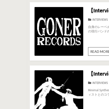
【Interv
カ
INTERVIEWS
テ
自身のレーベルe
ゴ
の現行バンドの招聘
リ
ー
READ MOR
【Inter
カ
INTERVIEWS
テ
Minimal 
ゴ
ィストとのコラボ
リ
ー