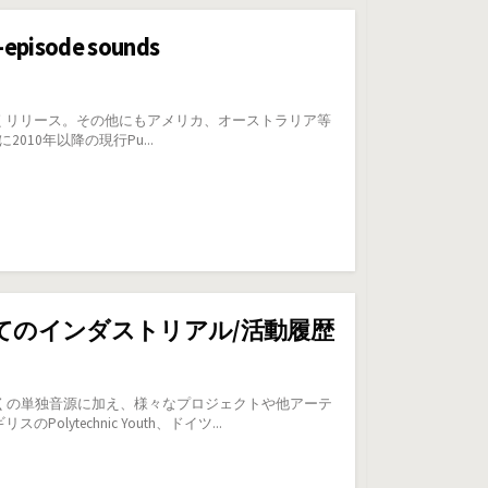
pisode sounds
音源を数多くリリース。その他にもアメリカ、オーストラリア等
に2010年以降の現行Pu...
on ルーツとしてのインダストリアル/活動履歴
イブ活動、多くの単独音源に加え、様々なプロジェクトや他アーテ
ytechnic Youth、ドイツ...