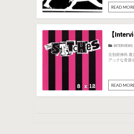
READ MOR
【Inter
カ
INTERVIEWS
テ
古別府伸尚 鹿児
ゴ
アックな音源も多数
リ
ー
READ MOR
投
稿
の