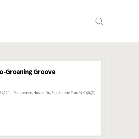
検
索
切
り
替
え
o-Groaning Groove
temen,Hüsker Dü,Saccharine Trust等の異質