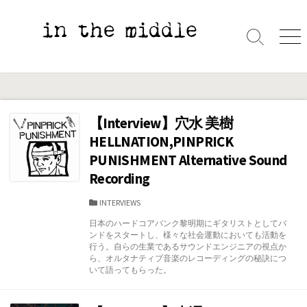
コ
ン
テ
検
メ
索
ニ
ン
切
ュ
ツ
り
ー
へ
替
え
ス
【Interview】穴水 美樹
キ
HELLNATION,PINPRICK
ッ
PUNISHMENT Alternative Sound
プ
Recording
カ
INTERVIEWS
テ
日本のハードコアパンク黎明期にギタリストとしてバ
ゴ
ンドをスタートし、様々な社会運動においても活動を
リ
行う。自らの生業であるサウンドエンジニアの視点か
ー
ら、オルタナティブ音楽のレコーディングの秘訣につ
いて語ってもらった。