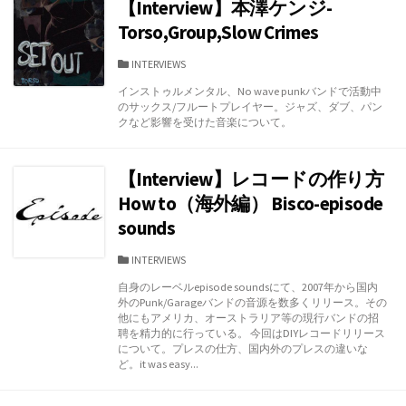
【Interview】本澤ケンジ-
Torso,Group,Slow Crimes
カ
INTERVIEWS
テ
インストゥルメンタル、No wave punkバンドで活動中
ゴ
のサックス/フルートプレイヤー。ジャズ、ダブ、パン
リ
クなど影響を受けた音楽について。
ー
【Interview】レコードの作り方
How to（海外編） Bisco-episode
sounds
カ
INTERVIEWS
テ
自身のレーベルepisode soundsにて、2007年から国内
ゴ
外のPunk/Garageバンドの音源を数多くリリース。その
リ
他にもアメリカ、オーストラリア等の現行バンドの招
ー
聘を精力的に行っている。 今回はDIYレコードリリース
について。プレスの仕方、国内外のプレスの違いな
ど。it was easy...