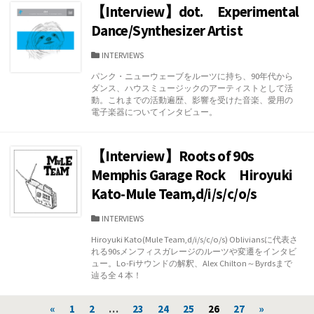
【Interview】dot. Experimental
Dance/Synthesizer Artist
カ
INTERVIEWS
テ
パンク・ニューウェーブをルーツに持ち、90年代から
ゴ
ダンス、ハウスミュージックのアーティストとして活
リ
動。これまでの活動遍歴、影響を受けた音楽、愛用の
ー
電子楽器についてインタビュー。
【Interview】Roots of 90s
Memphis Garage Rock Hiroyuki
Kato-Mule Team,d/i/s/c/o/s
カ
INTERVIEWS
テ
Hiroyuki Kato(Mule Team,d/i/s/c/o/s) Obliviansに代表さ
ゴ
れる90sメンフィスガレージのルーツや変遷をインタビ
リ
ュー。Lo-Fiサウンドの解釈、Alex Chilton～Byrdsまで
ー
辿る全４本！
投
«
1
2
…
23
24
25
26
27
»