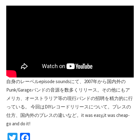
日
自身のレーベルepisode soundsにて、2007年から国内外の
Punk/Garageバンドの音源を数多くリリース。その他にもア
メリカ、オーストラリア等の現行バンドの招聘を精力的に行
っている。 今回はDIYレコードリリースについて。プレスの
仕方、国内外のプレスの違いなど。it was easy,it was cheap-
go and do it!
T
Fa