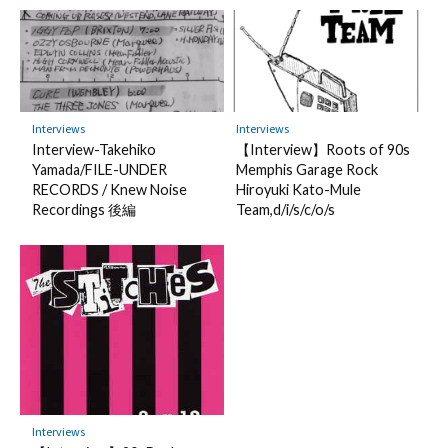
Interviews
Interviews
Interview-Takehiko
【Interview】Roots of 90s
Yamada/FILE-UNDER
Memphis Garage Rock
RECORDS / Knew Noise
Hiroyuki Kato-Mule
Recordings 後編
Team,d/i/s/c/o/s
Interviews