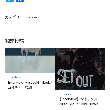
wi
ce
tt
b
カテゴリー:
Interviews
er
o
o
k
関連投稿
Interviews
Interview-Masayuki Takeda/
ゴヰチカ 後編
Interviews
【Interview】本澤ケンジ-
Torso,Group,Slow Crimes