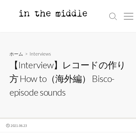
コ
ン
テ
検
メ
索
ニ
ン
切
ュ
ツ
り
ー
へ
替
え
ス
ホーム
>
Interviews
キ
【Interview】レコードの作り
ッ
プ
方 How to（海外編） Bisco-
episode sounds
公
2021.06.23
開