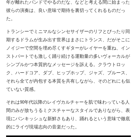
年が離れたバンドでやるのだな、などと考える間に始まった
彼らの演奏は、良い意味で期待を裏切ってくれるものだっ
た。
トランシーでミニマルなシンセサイザーのリフとぴったり同
期するドラムが生み出す世界はまさにトランス、だがそこに
ノイジーで空間を埋め尽くすギターがレイヤーを重ね、イン
ストパートでも激しく踊り続ける運動量の多いヴォーカルが
シンプルかつ本質的なメッセージを訴える。クラウトロッ
ク、ハードコア、ダブ、ヒップホップ、ジャズ、ブルース、
それら全てが内包する本質を共有しながら、そのどれにも似
ていない質感。
それは90年代以降のレイヴカルチャーを肌で味わっている人
間のみが放ちうるミクスチャーなスタイルでありながら、表
現にパンキッシュな新鮮さもあり、踊れるという意味で徹底
的にライヴ現場志向の音楽だった。