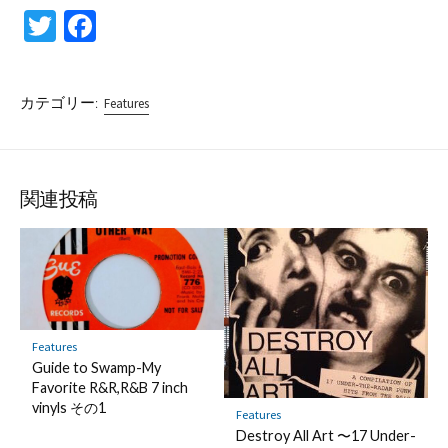
T
Fa
wi
ce
tt
b
カテゴリー:
Features
er
o
o
k
関連投稿
Features
Guide to Swamp-My
Favorite R&R,R&B 7 inch
vinyls その1
Features
Destroy All Art 〜17 Under-