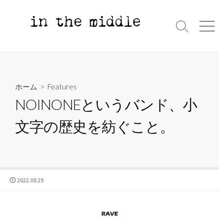
コ
ン
テ
検
メ
索
ニ
ン
切
ュ
ツ
り
ー
へ
替
え
ス
ホーム
>
Features
キ
NOINONEというバンド、小
ッ
プ
文字の歴史を紡ぐこと。
公
2022.09.29
開
日