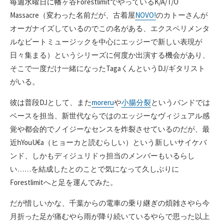
毎週水曜日に幡ヶ谷ForestlimitでやっているK/A/T/O
Massacre（変わった名前だが、古着屋
NOVO!
のカトーさんが
オーガナイズしているのでこの名がある、エクスペリメンタ
ルなビートミュージックを中心にエッジーで新しい表現が
日々集まる）というシリーズに何度か出演する機会があり、
そこで一度だけ一緒になったTagaくんというDJ/ギタリスト
がいる。
彼は普段DJとして、また
moreru
や
小腸分裂
というバンドでは
ベースを担当、新世代ならではのエッジーなヴィジュアル感
覚や都会的でノイジーなセンスを炸裂させているのだが、最
近hYouU€a（ヒョーカと読むらしい）という新しいサイケバ
ンド、しかもディジュリドゥ担当のメンバーもいるらし
い……を結成したとのことで気になって久しぶりに
Forestlimitへと足を運んでみた。
だが惜しいかな、千葉からの電車の乗り継ぎの煩雑さやら今
月折った足が痛むやら雨が降り続いているやらで思った以上