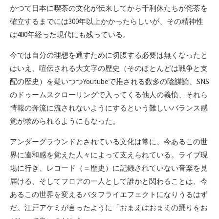
かつて日本に喫茶の文化が伝来してから千利休たちが侘茶を
確立するまでには300年以上かかったらしいが、その精神性
は400年経った現代にも残っている。
今では自分の理想を通すために切腹する必要は無くなったと
はいえ、喧伝される大文字の歴史（そのほとんどは戦争と支
配の歴史）を疑いつつYoutubeで推される数多の陰謀論、SNS
のドゥームスクローリングで入ってくる他人の義憤、それら
情報の奔流に流されないようにするという難しいバランス感
覚が求められるようにもなった。
アンダーグラウンドとされている文化は常に、今あるこの世
界に違和感を覚えた人々によって支えられている。ライブ現
場に行き、レコード（＝歴史）に記録されていない音楽を見
届ける、そしてフロアの一人として誰かと関わることは、今
あるこの世界を変えるバタフライエフェクトになりうるはず
だ。江戸アケミが言ったように「おまえはおまえの踊りをお