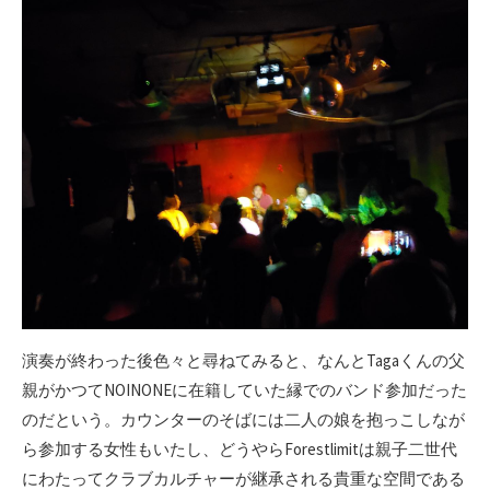
演奏が終わった後色々と尋ねてみると、なんとTagaくんの父
親がかつてNOINONEに在籍していた縁でのバンド参加だった
のだという。カウンターのそばには二人の娘を抱っこしなが
ら参加する女性もいたし、どうやらForestlimitは親子二世代
にわたってクラブカルチャーが継承される貴重な空間である