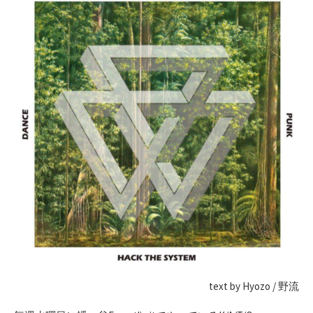
text by Hyozo / 野流