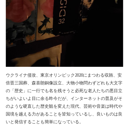
ウクライナ侵攻、東京オリンピック2020にまつわる収賄、安
倍晋三国葬、森喜朗銅像設立、大物小物問わずどれも大文字
の「歴史」に一行でも名を残そうと必死な老人たちの悪目立
ちがいよいよ目に余る昨今だが、インターネットの普及がそ
のような硬直した歴史観を変えた現代、芸術や音楽は時代や
国境を越える力があることを皆知っているし、良いものは良
いと発信することも簡単になっている。