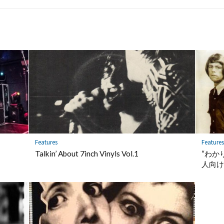
Features
Features
Talkin’ About 7inch Vinyls Vol.1
“わか
人向け