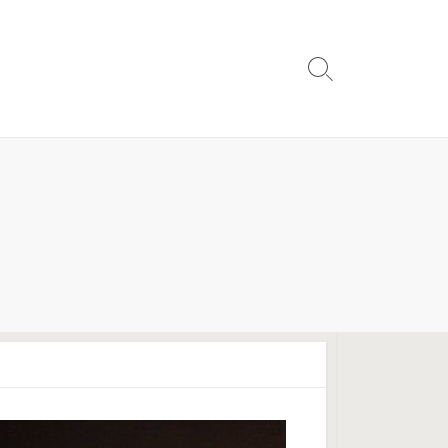
検
索
切
り
替
え