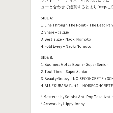
ューと合わせて鑑賞するとよりDeepに
SIDE A:
1. Line Through The Point – The Dead Pan
2. Share – calque
3. Bestialize – Naoki Nomoto
4. Fold Every – Naoki Nomoto
SIDE B:
1. Boomers Gotta Boom – Super Senior
2. Tool Time – Super Senior
3. Beauty Groovy – NOISECONCRETE x 3C
4. BLUEKUBABA Part1 – NOISECONCRETE 
* Mastered by Soloist Anti Pop Totalizati
* Artwork by Hippy Jonny