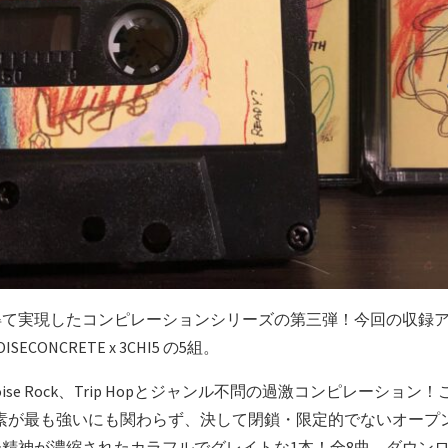
実現したコンピレーションシリーズの第三弾！今回の収録アーティストは、T
 / NOISECONCRETE x 3CHI5 の5組。
ntal、Noise Rock、Trip Hopとジャンル不問の過激コンピレ
素が最も強いにも関わらず、決して閉鎖・限定的でないオープ
精神が濃縮されたカラフルでグレイトな1本！全8曲、ダウンロ