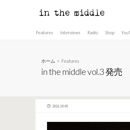
コ
ン
テ
ン
Features
Interviews
Radio
Shop
You
ツ
へ
ス
キ
ホーム
>
Features
ッ
in the middle vol.3 発売
プ
公
2021.10.05
開
日