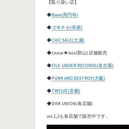
【取り扱い店】
◆
Base(高円寺)
◆
ゴヰチカ(市原)
◆
CHIC SALE(土浦)
◆tissue★box(郡山) 店舗販売
◆
FILE-UNDER RECORDS(名古屋)
◆
PUNK AND DESTROY(大阪)
◆
TWELVE(京都)
◆DISK UNION(各店舗)
vol.1,2も各店舗で販売中です。