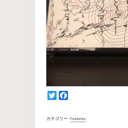
T
Fa
wi
ce
tt
b
カテゴリー:
Features
er
o