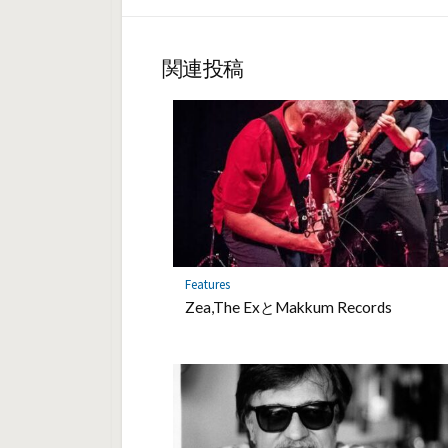
o
k
関連投稿
Features
Zea,The ExとMakkum Records