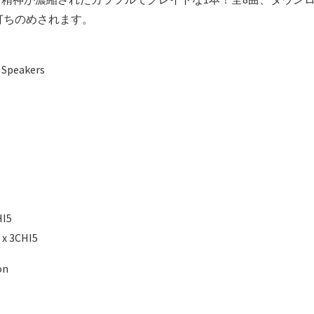
打ちのめされます。
 Speakers
HI5
x 3CHI5
on