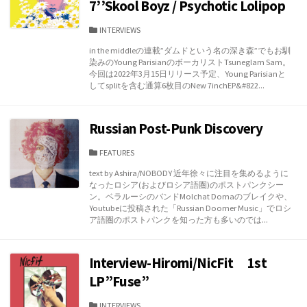
7’’Skool Boyz / Psychotic Lolipop
カ
INTERVIEWS
テ
in the middleの連載”ダムドという名の深き森”でもお馴
ゴ
染みのYoung ParisianのボーカリストTsuneglam Sam。
リ
今回は2022年3月15日リリース予定、Young Parisianと
ー
してsplitを含む通算6枚目のNew 7inchEP&#822...
Russian Post-Punk Discovery
カ
FEATURES
テ
text by Ashira/NOBODY 近年徐々に注目を集めるように
ゴ
なったロシア(およびロシア語圏)のポストパンクシー
リ
ン。ベラルーシのバンドMolchat Domaのブレイクや、
ー
Youtubeに投稿された「Russian Doomer Music」でロシ
ア語圏のポストパンクを知った方も多いのでは...
Interview-Hiromi/NicFit 1st
LP”Fuse”
カ
INTERVIEWS