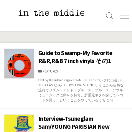
コ
ン
テ
検
メ
索
ニ
ン
切
ュ
ツ
り
ー
へ
替
え
ス
Guide to Swamp-My Favorite
キ
R&R,R&B 7 inch vinyls その1
ッ
プ
カ
FEATURES
テ
text by Kazuhiro Ogiwara/Mule Team パンクに出会い、
ゴ
THE CLASHからTHE ROLLING STONES、そこから自然な
リ
流れでリズム・アンド・ブルース、ブルース、ソウル
ー
ミュージックに興味を持ち、所謂元ネタを探してレコ
ードを買う、ということをやっているうちに7イ...
Interview-Tsuneglam
Sam/YOUNG PARISIAN New