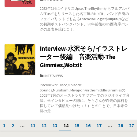
テ
2022年1月にイギリスUpset The Rhythmからフルアルバ
ゴ
ム”Fuse”をリリースした名古屋のNicFit。バンド自身の
リ
フェイバリットでもあるEssencial Logicやliliputのなど
ー
の初期ポストパンクバンド、80年前後のUS西海岸パン
クの裏表を現代にリ...
Interview-水沢そら/イラストレ
ーター 後編 音楽活動-The
Gimmies,Wotzit
カ
INTERVIEWS
テ
Interviewer-Bisco/Episode
ゴ
Sounds,Murakami,Miyapon/in the middle Gimmiesの
リ
2005年7月のオーストラリアツアーでのラジオライブ音
ー
源。当インタビューの際に、そらさんが過去の資料を
探していて偶然見つけた（！）とのことで、日本未公
開の貴...
投
1
2
…
11
12
13
14
15
16
17
…
26
27
稿