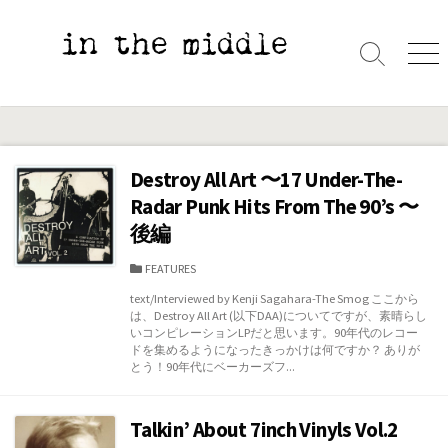
コ
ン
テ
検
メ
索
ニ
ン
切
ュ
ツ
り
ー
へ
替
え
ス
Destroy All Art 〜17 Under-The-
キ
Radar Punk Hits From The 90’s 〜
ッ
後編
プ
カ
FEATURES
テ
text/Interviewed by Kenji Sagahara-The Smog ここから
ゴ
は、Destroy All Art (以下DAA)についてですが、素晴らし
リ
いコンピレーションLPだと思います。90年代のレコー
ー
ドを集めるようになったきっかけは何ですか？ ありが
とう！90年代にベーカーズフ...
Talkin’ About 7inch Vinyls Vol.2