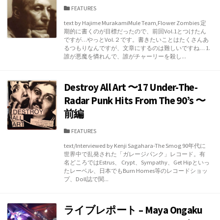
カ
FEATURES
テ
text by Hajime MurakamiMule Team,Flower Zombies 定
ゴ
期的に書くのが目標だったので、前回Vol.1とつけたん
リ
ですが…やっとVol.２です。書きたいことはたくさんあ
ー
るつもりなんですが、文章にするのは難しいですね… 1.
誰が悪魔を憐れんで、誰がチャーリーを殺し...
Destroy All Art 〜17 Under-The-
Radar Punk Hits From The 90’s 〜
前編
カ
FEATURES
テ
text/Interviewed by Kenji Sagahara-The Smog 90年代に
ゴ
世界中で乱発された「ガレージパンク」レコード。有
リ
名どころではEstrus、 Crypt、Sympathy、Get Hipといっ
ー
たレーベル、日本でもBurn Homes等のレコードショッ
プ、Doll誌で関...
ライブレポート – Maya Ongaku