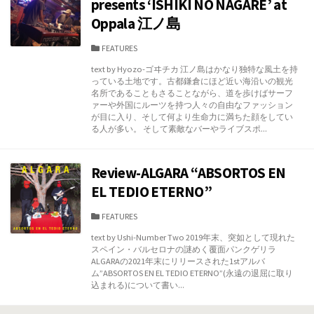
presents ‘ISHIKI NO NAGARE’ at
Oppala 江ノ島
カ
FEATURES
テ
text by Hyozo-ゴヰチカ 江ノ島はかなり独特な風土を持
ゴ
っている土地です。古都鎌倉にほど近い海沿いの観光
リ
名所であることもさることながら、道を歩けばサーフ
ー
ァーや外国にルーツを持つ人々の自由なファッション
が目に入り、そして何より生命力に満ちた顔をしてい
る人が多い。 そして素敵なバーやライブスポ...
Review-ALGARA “ABSORTOS EN
EL TEDIO ETERNO”
カ
FEATURES
テ
text by Ushi-Number Two 2019年末、突如として現れた
ゴ
スペイン・バルセロナの謎めく覆面パンクゲリラ
リ
ALGARAの2021年末にリリースされた1stアルバ
ー
ム”ABSORTOS EN EL TEDIO ETERNO”(永遠の退屈に取り
込まれる)について書い...